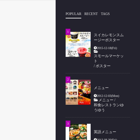
POPULAR
RECENT
TAGS
スイカレモンスム
ージーポスター
2015-12-18(Fri)
スモールマーケッ
ト
/
ポスター
メニュー
2012-12-03(Mon)
メニュー
/
和食レストランゆ
うゆう
英語メニュー
2013-08-30(Fri)