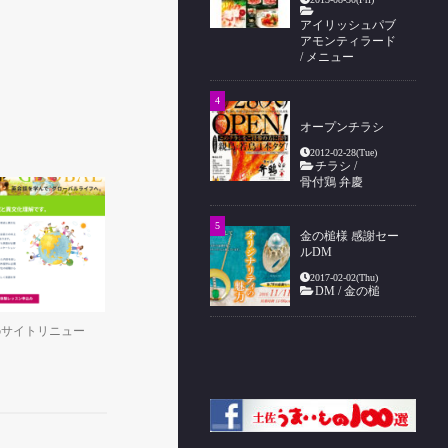
アイリッシュパブ
アモンティラード
/
メニュー
オープンチラシ
2012-02-28(Tue)
チラシ
/
骨付鶏 弁慶
金の槌様 感謝セー
ルDM
2017-02-02(Thu)
DM
/
金の槌
bサイトリニュー