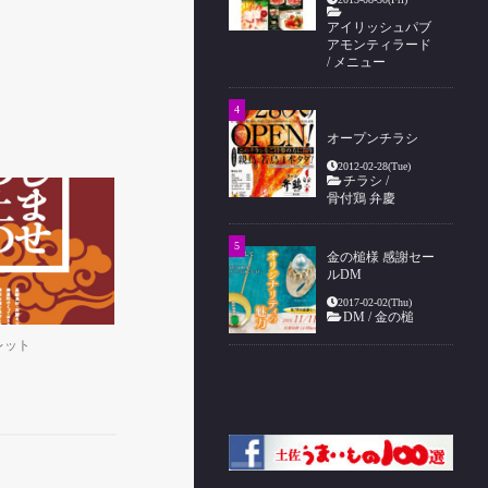
アイリッシュパブ
アモンティラード
/
メニュー
オープンチラシ
2012-02-28(Tue)
チラシ
/
骨付鶏 弁慶
金の槌様 感謝セー
ルDM
2017-02-02(Thu)
DM
/
金の槌
レット