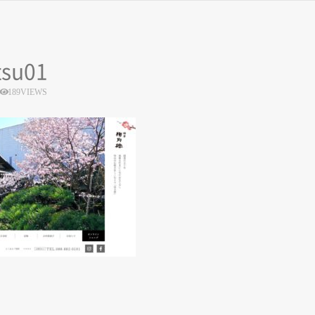
tsu01
189VIEWS