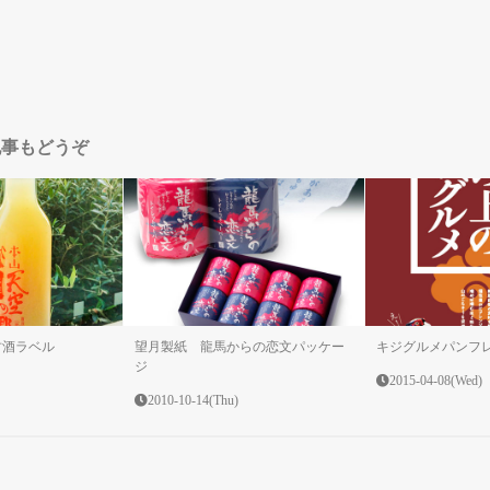
記事もどうぞ
甘酒ラベル
望月製紙 龍馬からの恋文パッケー
キジグルメパンフ
ジ
2015-04-08(Wed)
2010-10-14(Thu)