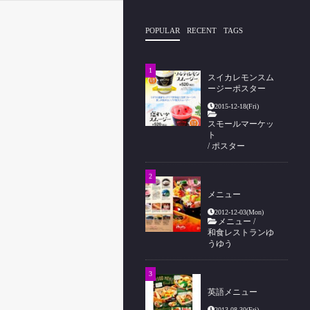
POPULAR
RECENT
TAGS
スイカレモンスム
ージーポスター
2015-12-18(Fri)
スモールマーケッ
ト
/
ポスター
メニュー
2012-12-03(Mon)
メニュー
/
和食レストランゆ
うゆう
英語メニュー
2013-08-30(Fri)