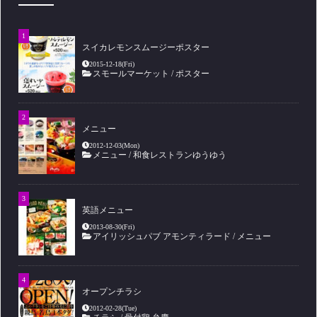
スイカレモンスムージーポスター
2015-12-18(Fri)
スモールマーケット
/
ポスター
メニュー
2012-12-03(Mon)
メニュー
/
和食レストランゆうゆう
英語メニュー
2013-08-30(Fri)
アイリッシュパブ アモンティラード
/
メニュー
オープンチラシ
2012-02-28(Tue)