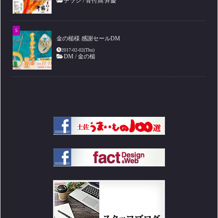
チラシ
/
骨付鶏 弁慶
金の槌様 感謝セールDM
2017-02-02(Thu)
DM
/
金の槌