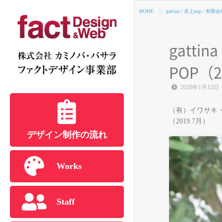
HOME
gattina
/
卓上pop
/
有限会
gatt
POP（2
2020年1月12日
（有）イワサキ・
（2019.7月）
デザイン制作の流れ
Works
Staff