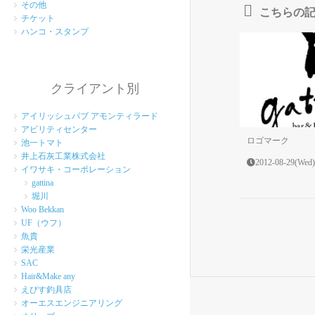
その他
こちらの
チケット
ハンコ・スタンプ
クライアント別
アイリッシュパブ アモンティラード
アビリティセンター
ロゴマーク
池一トマト
井上石灰工業株式会社
2012-08-29(Wed)
イワサキ・コーポレーション
gattina
堀川
Woo Bekkan
UF（ウフ）
魚貴
栄光産業
SAC
Hair&Make any
えびす釣具店
オーエスエンジニアリング