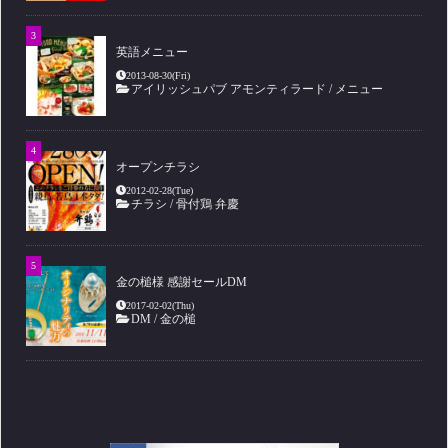
英語メニュー
2013-08-30(Fri)
アイリッシュパブ アモンティラード
/
メニュー
オープンチラシ
2012-02-28(Tue)
チラシ
/
骨付鶏 弁慶
金の槌様 感謝セールDM
2017-02-02(Thu)
DM
/
金の槌