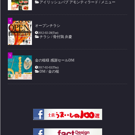
アイリッシュパブ アモンティラード
/
メニュー
オープンチラシ
2012-02-28(Tue)
チラシ
/
骨付鶏 弁慶
金の槌様 感謝セールDM
2017-02-02(Thu)
DM
/
金の槌