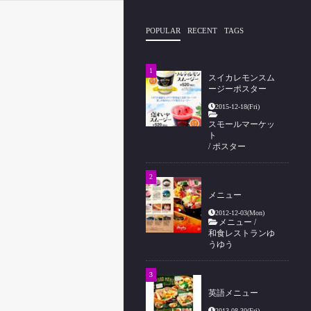
POPULAR
RECENT
TAGS
スイカレモンスム
ージーポスター
2015-12-18(Fri)
スモールマーケッ
ト
/
ポスター
メニュー
2012-12-03(Mon)
メニュー
/
和食レストランゆ
うゆう
英語メニュー
2013-08-30(Fri)