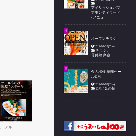
アイリッシュパブ
アモンティラード
/
メニュー
オープンチラシ
2012-02-28(Tue)
チラシ
/
骨付鶏 弁慶
金の槌様 感謝セー
ルDM
2017-02-02(Thu)
DM
/
金の槌
ューアル