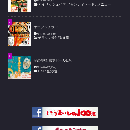
2013-08-30(Fri)
アイリッシュパブ アモンティラード
/
メニュー
オープンチラシ
2012-02-28(Tue)
チラシ
/
骨付鶏 弁慶
金の槌様 感謝セールDM
2017-02-02(Thu)
DM
/
金の槌