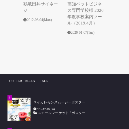
鶏竜田丼サイネー
高知ペットビジネ
ジ
ス専門学校様 2020
年度学校案内ツー
2012-06-04(Mon)
ル（2019.4月）
2020-01-07(Tue)
POPULAR
RECENT
TAGS
スイカレモンスムージーポスター
2015-12-18(Fri)
スモールマーケット
/
ポスター