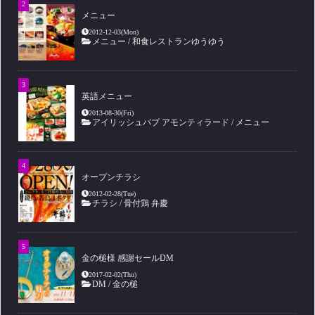
メニュー
2012-12-03(Mon)
メニュー
/
和食レストランゆうゆう
英語メニュー
2013-08-30(Fri)
アイリッシュパブ アモンティラード
/
メニュー
オープンチラシ
2012-02-28(Tue)
チラシ
/
骨付鶏 弁慶
金の槌様 感謝セールDM
2017-02-02(Thu)
DM
/
金の槌