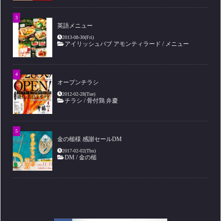
英語メニュー
2013-08-30(Fri)
アイリッシュパブ アモンティラード
/
メニュー
オープンチラシ
2012-02-28(Tue)
チラシ
/
骨付鶏 弁慶
金の槌様 感謝セールDM
2017-02-02(Thu)
DM
/
金の槌