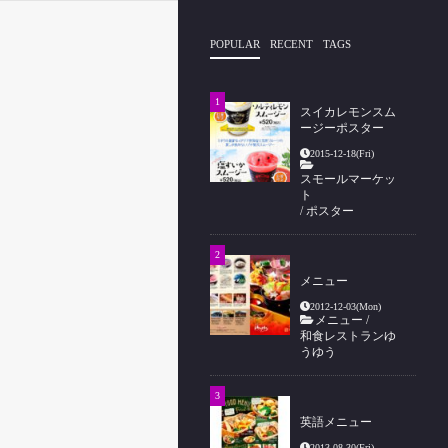
POPULAR
RECENT
TAGS
スイカレモンスム
ージーポスター
2015-12-18(Fri)
スモールマーケッ
ト
/
ポスター
メニュー
2012-12-03(Mon)
メニュー
/
和食レストランゆ
うゆう
英語メニュー
2013-08-30(Fri)