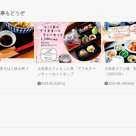
記事もどうぞ
茶そばと鉄火丼メ
土佐茶カフェもっと茶 アフタヌー
土佐茶カフェ様 
）
ンティーセットポップ
（2020.9月）
2018-02-02(Fri)
2020-09-30(Wed)