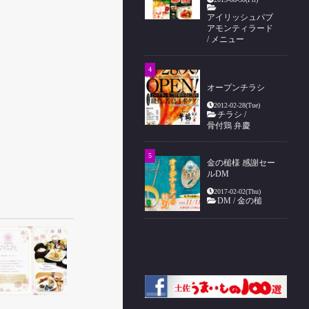
アイリッシュパブ
アモンティラード
/
メニュー
オープンチラシ
2012-02-28(Tue)
チラシ
/
骨付鶏 弁慶
金の槌様 感謝セー
ルDM
2017-02-02(Thu)
DM
/
金の槌