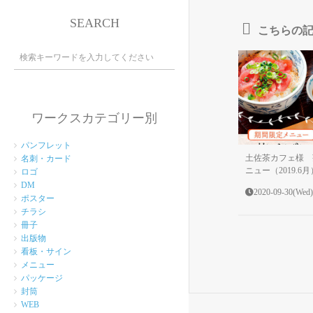
SEARCH
こちらの
ワークスカテゴリー別
パンフレット
土佐茶カフェ様 
名刺・カード
ニュー（2019.6月
ロゴ
DM
2020-09-30(Wed)
ポスター
チラシ
冊子
出版物
看板・サイン
メニュー
パッケージ
封筒
WEB