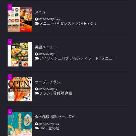
メニュー
2012-12-03(Mon)
メニュー
/
和食レストランゆうゆう
英語メニュー
2013-08-30(Fri)
アイリッシュパブ アモンティラード
/
メニュー
オープンチラシ
2012-02-28(Tue)
チラシ
/
骨付鶏 弁慶
金の槌様 感謝セールDM
2017-02-02(Thu)
DM
/
金の槌